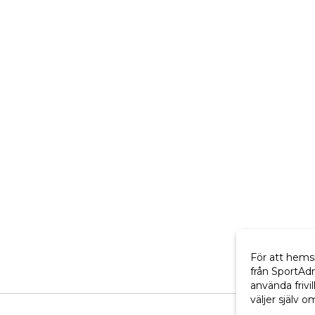
För att hems
från SportAd
använda frivil
väljer själv o