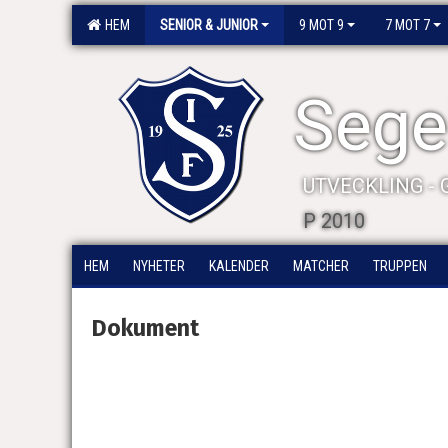
HEM
SENIOR & JUNIOR
9 MOT 9
7 MOT 7
Segel
UTVECKLING -
P 2010
HEM
NYHETER
KALENDER
MATCHER
TRUPPEN
Dokument