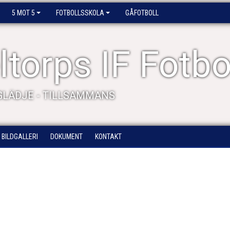
5 MOT 5
FOTBOLLSSKOLA
GÅFOTBOLL
torps IF Fotbo
 GLÄDJE - TILLSAMMANS
BILDGALLERI
DOKUMENT
KONTAKT