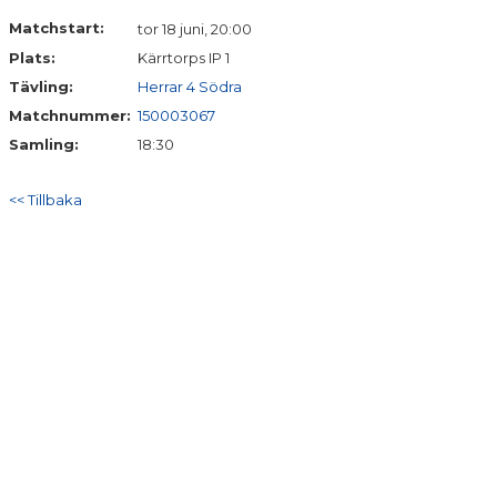
DOKUMENT
Matchstart:
tor 18 juni, 20:00
Plats:
Kärrtorps IP 1
KONTAKT
Tävling:
Herrar 4 Södra
MERCH
Matchnummer:
150003067
Samling:
18:30
<< Tillbaka