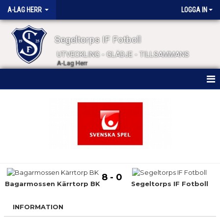
A-LAG HERR
LOGGA IN
Segeltorps IF Fotboll
UTVECKLING - GLÄDJE - TILLSAMMANS
A-Lag Herr
HEM
NYHETER
KALENDER
MATCHER
8 - 0
TRUPPEN
Bagarmossen Kärrtorp BK
Segeltorps IF Fotboll
BILDGALLERI
INFORMATION