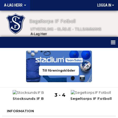
A-LAG HERR
LOGGA IN
Segeltorps IF Fotboll
UTVECKLING - GLÄDJE - TILLSAMMANS
A-Lag Herr
HEM
NYHETER
KALENDER
MATCHER
3 - 4
TRUPPEN
Stocksunds IF B
Segeltorps IF Fotboll
BILDGALLERI
INFORMATION