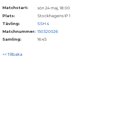
DOKUMENT
Matchstart:
sön 24 maj, 18:00
Plats:
Stockhagens IP 1
KONTAKT
Tävling:
SSH 4
MERCH
Matchnummer:
150320026
Samling:
16:45
<< Tillbaka