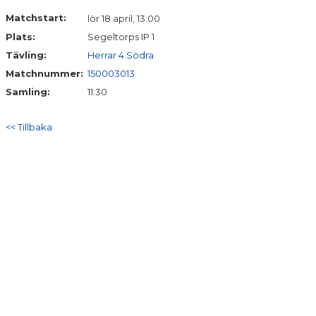
DOKUMENT
Matchstart:
lör 18 april, 13:00
Plats:
Segeltorps IP 1
KONTAKT
Tävling:
Herrar 4 Södra
MERCH
Matchnummer:
150003013
Samling:
11:30
<< Tillbaka