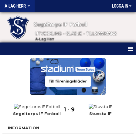
A-LAG HERR
LOGGA IN
Segeltorps IF Fotboll
UTVECKLING - GLÄDJE - TILLSAMMANS
A-Lag Herr
HEM
NYHETER
KALENDER
MATCHER
1 - 9
TRUPPEN
Segeltorps IF Fotboll
Stuvsta IF
BILDGALLERI
INFORMATION