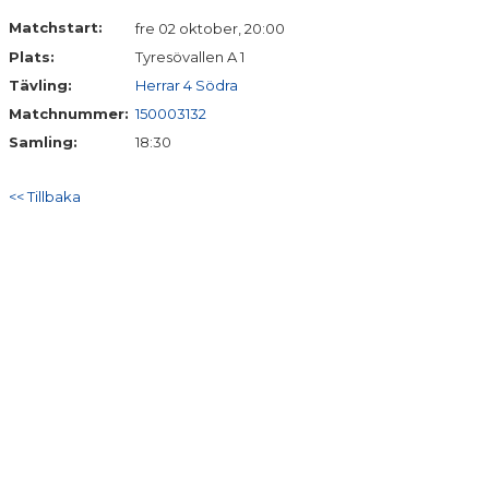
DOKUMENT
Matchstart:
fre 02 oktober, 20:00
Plats:
Tyresövallen A 1
KONTAKT
Tävling:
Herrar 4 Södra
MERCH
Matchnummer:
150003132
Samling:
18:30
<< Tillbaka