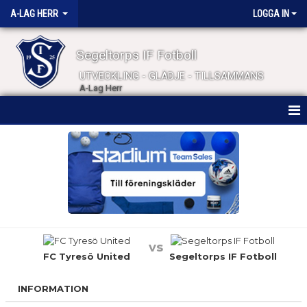
A-LAG HERR
LOGGA IN
Segeltorps IF Fotboll
UTVECKLING - GLÄDJE - TILLSAMMANS
A-Lag Herr
HEM
NYHETER
KALENDER
MATCHER
vs
TRUPPEN
FC Tyresö United
Segeltorps IF Fotboll
BILDGALLERI
INFORMATION