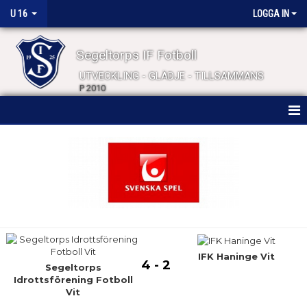
U 16
LOGGA IN
Segeltorps IF Fotboll
UTVECKLING - GLÄDJE - TILLSAMMANS
P 2010
HEM
NYHETER
KALENDER
MATCHER
TRUPPEN
IFK Haninge Vit
4 - 2
Segeltorps
Idrottsförening Fotboll
BILDGALLERI
Vit