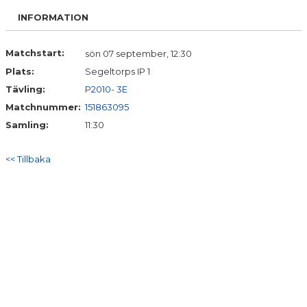
DOKUMENT
INFORMATION
KONTAKT
Matchstart:
sön 07 september, 12:30
Plats:
Segeltorps IP 1
Tävling:
P2010- 3E
Matchnummer:
151863095
Samling:
11:30
<< Tillbaka