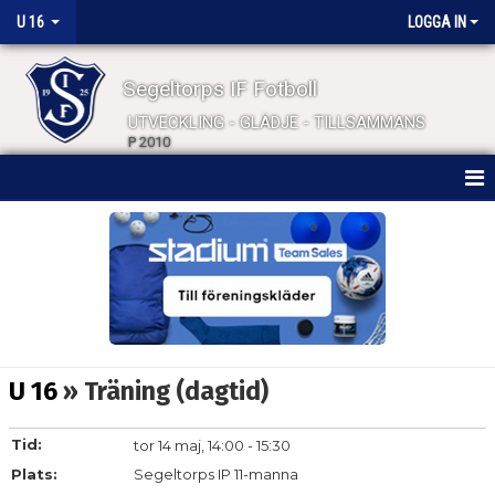
U 16
LOGGA IN
Segeltorps IF Fotboll
UTVECKLING - GLÄDJE - TILLSAMMANS
P 2010
HEM
NYHETER
KALENDER
MATCHER
U 16
» Träning (dagtid)
TRUPPEN
Tid:
tor 14 maj, 14:00 - 15:30
BILDGALLERI
Plats:
Segeltorps IP 11-manna