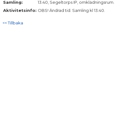
Samling:
13:40, Segeltorps IP, omklädningsrum.
DOKUMENT
Aktivitetsinfo:
OBS! Ändrad tid. Samling kl 13:40.
KONTAKT
<< Tillbaka