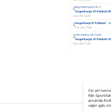
Reymersholms IK 2 -
Segeltorps IF Fotboll 
Sön 7/6 12:00
Segeltorp IF Fotboll
- S
Fre 5/6 17:00
Hanvikens SK Guld -
Segeltorps IF Fotboll Vi
Sön 31/5 11:30
För att hems
från SportAd
använda frivil
väljer själv o