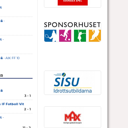
t
lå
-
t
-
lå
- AIK FF 10
ER
lå
3 - 1
IF Fotboll Vit
2 - 1
t
-
11 - 2