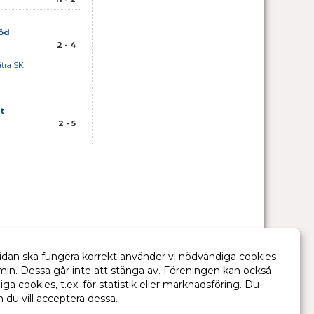
Röd
2 - 4
ätra SK
t
2 - 5
idan ska fungera korrekt använder vi nödvändiga cookies
min. Dessa går inte att stänga av. Föreningen kan också
liga cookies, t.ex. för statistik eller marknadsföring. Du
m du vill acceptera dessa.