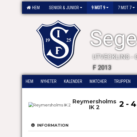
HEM
SENIOR & JUNIOR
9 MOT 9
7 MOT 7
Segel
UTVECKLING -
F 2013
HEM
NYHETER
KALENDER
MATCHER
TRUPPEN
Reymersholms
2 - 4
IK 2
INFORMATION