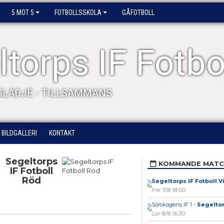
5 MOT 5
FOTBOLLSSKOLA
GÅFOTBOLL
torps IF Fotbo
 GLÄDJE - TILLSAMMANS
BILDGALLERI
KONTAKT
Segeltorps
KOMMANDE MATC
IF Fotboll
Röd
Segeltorps IF Fotboll Vi
Fre 7/8 18:00
Sörskogens IF 1 -
Segeltor
Lör 8/8 16:30