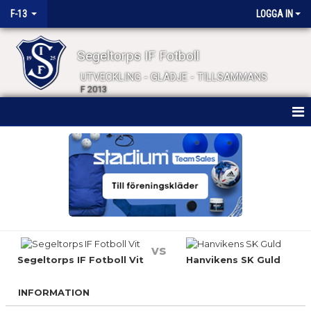
F-13
LOGGA IN
Segeltorps IF Fotboll
UTVECKLING - GLÄDJE - TILLSAMMANS
F 2013
HEM
NYHETER
KALENDER
MATCHER
vs
TRUPPEN
Segeltorps IF Fotboll Vit
Hanvikens SK Guld
BILDGALLERI
INFORMATION