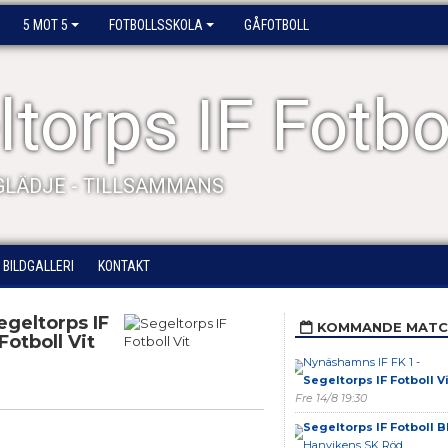
5 MOT 5
FOTBOLLSSKOLA
GÅFOTBOLL
torps IF Fotbo
 GLÄDJE - TILLSAMMANS
BILDGALLERI
KONTAKT
egeltorps IF
KOMMANDE MATC
Fotboll Vit
Nynäshamns IF FK 1 -
Segeltorps IF Fotboll Vi
Fre 14/8 19:30
Segeltorps IF Fotboll B
Hanvikens SK Röd