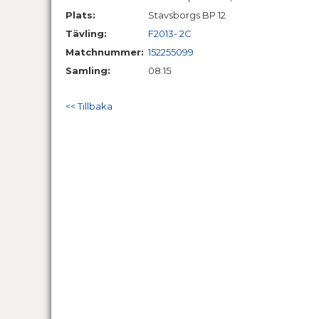
Plats:
Stavsborgs BP 12
Tävling:
F2013- 2C
Matchnummer:
152255099
Samling:
08:15
<< Tillbaka