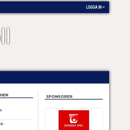
LOGGA IN
ll
HER
SPONSORER
t
lå
-