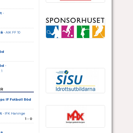
t
-
lå
- AIK FF 10
Röd
Röd
-
 1
ER
ps IF Fotboll Röd
t
- IFK Haninge
1 - 0
lå