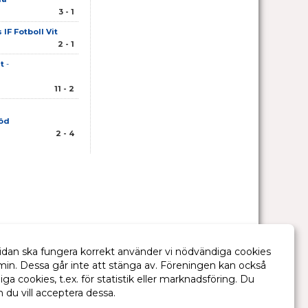
3 - 1
IF Fotboll Vit
2 - 1
t
-
11 - 2
Röd
2 - 4
idan ska fungera korrekt använder vi nödvändiga cookies
min. Dessa går inte att stänga av. Föreningen kan också
liga cookies, t.ex. för statistik eller marknadsföring. Du
m du vill acceptera dessa.