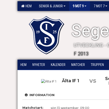
HEM
SENIOR & JUNIOR
9 MOT 9
7 MOT 7
Segel
UTVECKLING -
F 2013
HEM
NYHETER
KALENDER
MATCHER
TRUPPEN
S
vs
Älta IF 1
INFORMATION
Matchstart:
sön 13 september, 09:00