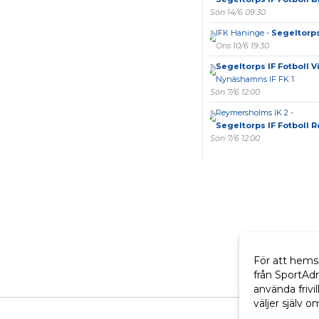
Sön 14/6 09:30
IFK Haninge -
Segeltorps 
Ons 10/6 19:30
Segeltorps IF Fotboll Vi
Nynäshamns IF FK 1
Sön 7/6 12:00
Reymersholms IK 2 -
Segeltorps IF Fotboll 
Sön 7/6 12:00
För att hems
från SportAd
använda frivil
väljer själv o