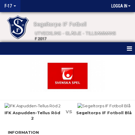
F-17
LOGGA IN
Segeltorps IF Fotboll
UTVECKLING - GLÄDJE - TILLSAMMANS
F 2017
HEM
NYHETER
KALENDER
MATCHER
vs
TRUPPEN
IFK Aspudden-Tellus Röd
Segeltorps IF Fotboll Blå
2
BILDGALLERI
INFORMATION