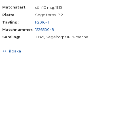
DOKUMENT
Matchstart:
sön 10 maj, 11:15
Plats:
Segeltorps IP 2
KONTAKT
Tävling:
F2016- 1
Matchnummer:
152650049
Samling:
10:45, Segeltorps IP. 7-manna.
<< Tillbaka