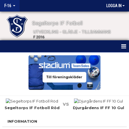
F-16
LOGGA IN
Segeltorps IF Fotboll
UTVECKLING - GLÄDJE - TILLSAMMANS
F 2016
HEM
NYHETER
KALENDER
MATCHER
vs
TRUPPEN
Segeltorps IF Fotboll Röd
Djurgårdens IF FF 10 Gul
BILDGALLERI
INFORMATION