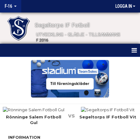
F-16
LOGGA IN
Segeltorps IF Fotboll
UTVECKLING - GLÄDJE - TILLSAMMANS
F 2016
HEM
NYHETER
KALENDER
MATCHER
vs
TRUPPEN
Rönninge Salem Fotboll
Segeltorps IF Fotboll Vit
Gul
BILDGALLERI
INFORMATION