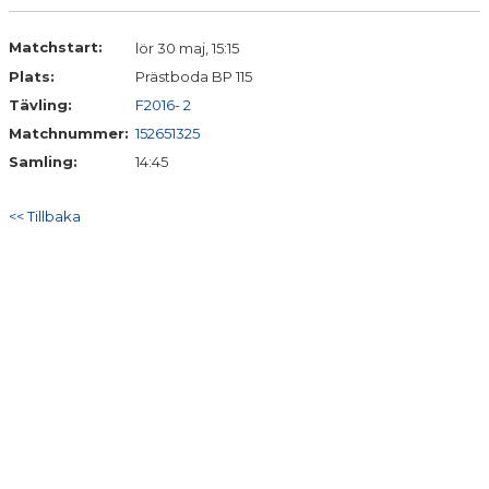
DOKUMENT
Matchstart:
lör 30 maj, 15:15
KONTAKT
Plats:
Prästboda BP 115
Tävling:
F2016- 2
Matchnummer:
152651325
Samling:
14:45
<< Tillbaka