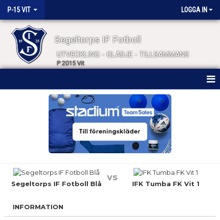
P-15 VIT
LOGGA IN
Segeltorps IF Fotboll
UTVECKLING - GLÄDJE - TILLSAMMANS
P 2015 Vit
HEM
NYHETER
KALENDER
MATCHER
vs
TRUPPEN
Segeltorps IF Fotboll Blå
IFK Tumba FK Vit 1
BILDGALLERI
INFORMATION