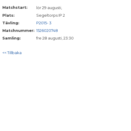
DOKUMENT
Matchstart:
lör 29 augusti,
Plats:
Segeltorps IP 2
KONTAKT
Tävling:
P2015- 3
Matchnummer:
1526020748
Samling:
fre 28 augusti, 23:30
<< Tillbaka