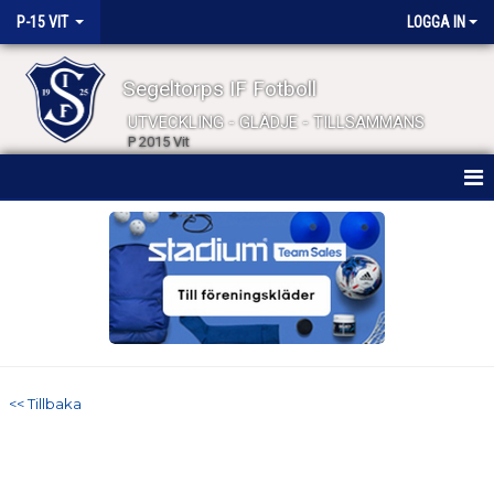
P-15 VIT
LOGGA IN
Segeltorps IF Fotboll
UTVECKLING - GLÄDJE - TILLSAMMANS
P 2015 Vit
HEM
NYHETER
KALENDER
MATCHER
<< Tillbaka
TRUPPEN
BILDGALLERI