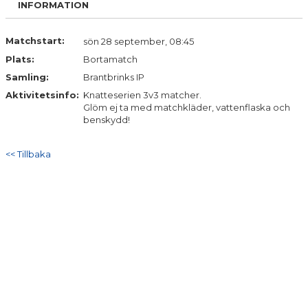
INFORMATION
DOKUMENT
KONTAKT
Matchstart:
sön 28 september, 08:45
Plats:
Bortamatch
Samling:
Brantbrinks IP
Aktivitetsinfo:
Knatteserien 3v3 matcher.
Glöm ej ta med matchkläder, vattenflaska och
benskydd!
<< Tillbaka