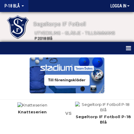
P-18 BLÅ
LOGGA IN
Segeltorps IF Fotboll
UTVECKLING - GLÄDJE - TILLSAMMANS
P 2018 Blå
HEM
NYHETER
KALENDER
MATCHER
TRUPPEN
Knatteserien
vs
Segeltorp IF Fotboll P-18
Blå
BILDGALLERI