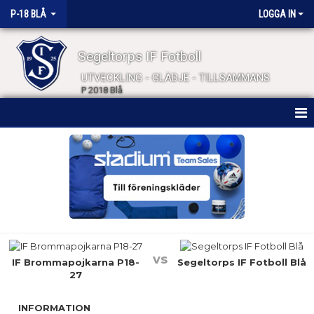
P-18 BLÅ
LOGGA IN
Segeltorps IF Fotboll
UTVECKLING - GLÄDJE - TILLSAMMANS
P 2018 Blå
HEM
NYHETER
KALENDER
MATCHER
vs
TRUPPEN
IF Brommapojkarna P18-
Segeltorps IF Fotboll Blå
27
BILDGALLERI
INFORMATION