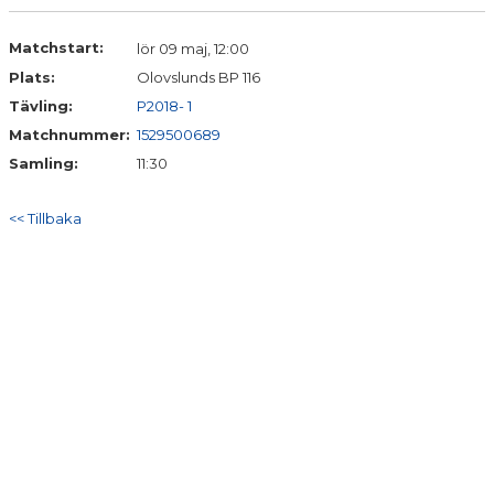
DOKUMENT
Matchstart:
lör 09 maj, 12:00
KONTAKT
Plats:
Olovslunds BP 116
Tävling:
P2018- 1
Matchnummer:
1529500689
Samling:
11:30
<< Tillbaka