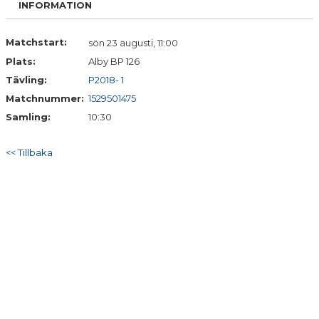
INFORMATION
DOKUMENT
KONTAKT
Matchstart:
sön 23 augusti, 11:00
Plats:
Alby BP 126
Tävling:
P2018- 1
Matchnummer:
1529501475
Samling:
10:30
<< Tillbaka