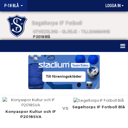
P-18 BLÅ
LOGGA IN
Segeltorps IF Fotboll
UTVECKLING - GLÄDJE - TILLSAMMANS
P 2018 Blå
HEM
NYHETER
KALENDER
MATCHER
TRUPPEN
Segeltorps IF Fotboll Blå
vs
Konyaspor Kultur och IF
P2018SVA
BILDGALLERI