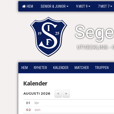
HEM
SENIOR & JUNIOR
9 MOT 9
7 MOT 7
Segel
UTVECKLING -
HEM
NYHETER
KALENDER
MATCHER
TRUPPEN
Kalender
AUGUSTI 2026
01
lör
02
sön