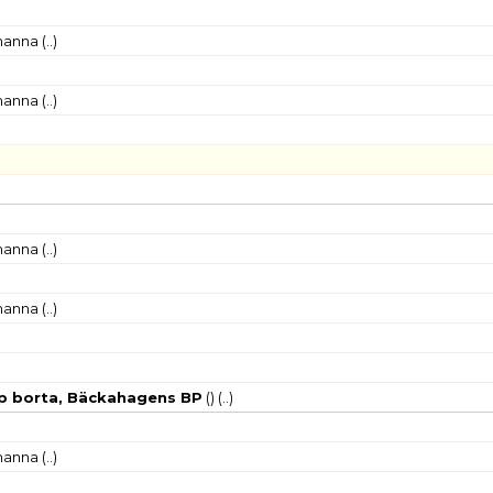
-manna
(..)
-manna
(..)
-manna
(..)
-manna
(..)
 borta, Bäckahagens BP
()
(..)
-manna
(..)