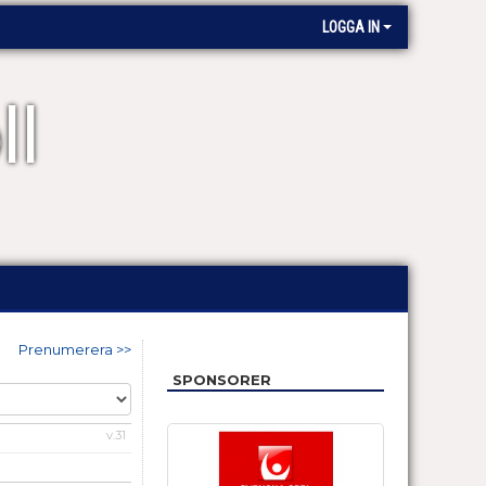
LOGGA IN
ll
Prenumerera >>
SPONSORER
v.31