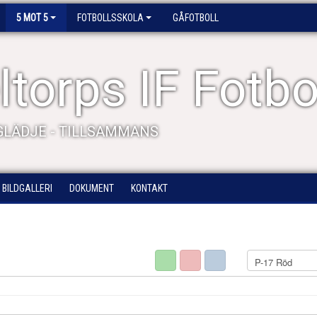
5 MOT 5
FOTBOLLSSKOLA
GÅFOTBOLL
torps IF Fotbo
 GLÄDJE - TILLSAMMANS
BILDGALLERI
DOKUMENT
KONTAKT