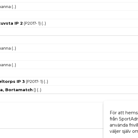
-manna
(..)
tuvsta IP 2
(P2017- 1)
(..)
-manna
(..)
-manna
(..)
eltorps IP 3
(P2017- 1)
(..)
a, Bortamatch
()
(..)
För att hems
från SportAd
använda frivil
väljer själv o