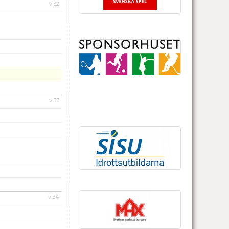
v.32
v.33
v.34