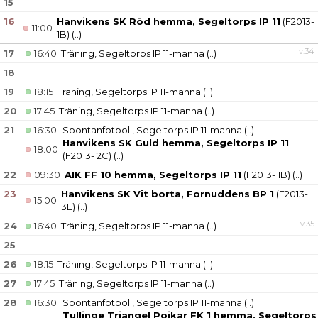
15
16
Hanvikens SK Röd hemma, Segeltorps IP 11
(F2013-
11:00
1B)
(..)
v.34
17
16:40
Träning, Segeltorps IP 11-manna
(..)
18
19
18:15
Träning, Segeltorps IP 11-manna
(..)
20
17:45
Träning, Segeltorps IP 11-manna
(..)
21
16:30
Spontanfotboll, Segeltorps IP 11-manna
(..)
Hanvikens SK Guld hemma, Segeltorps IP 11
18:00
(F2013- 2C)
(..)
22
09:30
AIK FF 10 hemma, Segeltorps IP 11
(F2013- 1B)
(..)
23
Hanvikens SK Vit borta, Fornuddens BP 1
(F2013-
15:00
3E)
(..)
v.35
24
16:40
Träning, Segeltorps IP 11-manna
(..)
25
26
18:15
Träning, Segeltorps IP 11-manna
(..)
27
17:45
Träning, Segeltorps IP 11-manna
(..)
28
16:30
Spontanfotboll, Segeltorps IP 11-manna
(..)
Tullinge Triangel Pojkar FK 1 hemma, Segeltorps