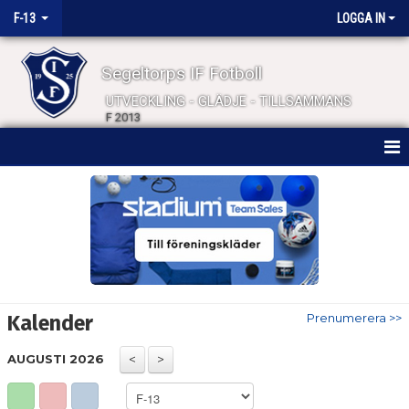
F-13
LOGGA IN
Segeltorps IF Fotboll
UTVECKLING - GLÄDJE - TILLSAMMANS
F 2013
HEM
NYHETER
KALENDER
MATCHER
Kalender
Prenumerera >>
TRUPPEN
AUGUSTI 2026
BILDGALLERI