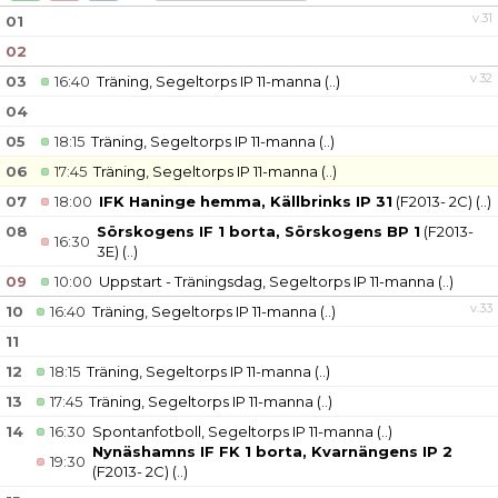
KONTAKT
v.31
01
02
v.32
03
16:40
Träning, Segeltorps IP 11-manna
(..)
04
05
18:15
Träning, Segeltorps IP 11-manna
(..)
06
17:45
Träning, Segeltorps IP 11-manna
(..)
07
18:00
IFK Haninge hemma, Källbrinks IP 31
(F2013- 2C)
(..)
08
Sörskogens IF 1 borta, Sörskogens BP 1
(F2013-
16:30
3E)
(..)
09
10:00
Uppstart - Träningsdag, Segeltorps IP 11-manna
(..)
v.33
10
16:40
Träning, Segeltorps IP 11-manna
(..)
11
12
18:15
Träning, Segeltorps IP 11-manna
(..)
13
17:45
Träning, Segeltorps IP 11-manna
(..)
14
16:30
Spontanfotboll, Segeltorps IP 11-manna
(..)
Nynäshamns IF FK 1 borta, Kvarnängens IP 2
19:30
(F2013- 2C)
(..)