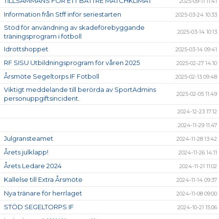
TILLSAMMANS FÖR ETT BÄTTRE MATCHKLIMAT
2025-09-11 11:41
Information från Stff inför seriestarten
2025-03-24 10:33
Stöd för användning av skadeförebyggande
2025-03-14 10:13
träningsprogram i fotboll
Idrottshoppet
2025-03-14 09:41
RF SISU Utbildningsprogram för våren 2025
2025-02-27 14:10
Årsmöte Segeltorps IF Fotboll
2025-02-13 09:48
Viktigt meddelande till berörda av SportAdmins
2025-02-05 11:49
personuppgiftsincident.
2024-12-23 17:12
2024-11-29 11:47
Julgransteamet
2024-11-28 13:42
Årets julklapp!
2024-11-26 14:11
Årets Ledare 2024
2024-11-21 11:02
Kallelse till Extra Årsmöte
2024-11-14 09:37
Nya tränare för herrlaget
2024-11-08 09:00
STÖD SEGELTORPS IF
2024-10-21 15:06