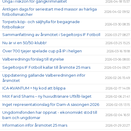
Unga i riskzon för gängkriminalitet
2026-04-18 15:57
MATCHER
Äntligen dags för seriestart med massor av härliga
2026-04-02 09:52
fotbollsmatcher
FOTBOLLSHJÄLPEN
Torpets köp- och säljhylla för begagnade
2026-03-30 08:35
fotbollsskor
HANDLA & STÖTTA FÖRENINGEN
Sammanfattning av årsmötet i Segeltorps IF Fotboll
2026-03-27 08:27
Nu är vi en 50/50-klubb!
2026-03-25 15:25
Över 700 tjejer spelade cup på IP i helgen
2026-03-16 19:18
Valberednings förslag till styrelse
2026-03-06 08:00
Segeltorps IF Fotboll kallar till årsmöte 25 mars
2026-03-04 09:27
Uppdatering gällande Valberedningen inför
2026-02-26 15:49
årsmötet
ICA-KVANTUM = Ny kod att blippa
2026-02-17 14:09
Möt Farid Shams – ny huvudtränare U19/B-laget
2026-02-06 21:41
Inget representationslag för Dam-A säsongen 2026
2026-02-05 13:15
Ungdomsfonden har öppnat - ekonomiskt stöd till
2026-02-04 16:51
barn och ungdomar
Information inför årsmötet 25 mars
2026-01-29 20:27