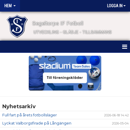
HEM
LOGGA IN
Segeltorps IF Fotboll
UTVECKLING - GLÄDJE - TILLSAMMANS
HEM
NYHETER
FÖRENINGSINFO
NYHETSBREV
Nyhetsarkiv
BÖRJA SPELA FOTBOLL
Full fart på årets fotbollsläger
2026-06-18 14:42
KALENDER
Lyckat Valborgsfirade på Långängen
2026-05-04