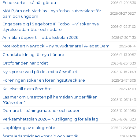
Fritidskortet - så här gör du
2026-01-29 15:36
Möt Björn och Mathias – nya fotbollsutvecklare för
2026-01-27 08:27
barn och ungdom
Engagera dig i Segeltorp IF Fotboll – vi söker nya
2026-01-22 21:02
styrelseledamöter och ledare
Anmälan öppen till fotbollsskolan 2026
2026-01-20 11:30
Möt Robert Nawrocki – ny huvudtränare i A-laget Dam
2026-01-14
Grundutbildning för nya tränare
2026-01-13 09:57
Ordföranden har ordet
2025-12-25 10:30
Ny styrelse vald på det extra årsmötet
2025-12-18 21:49
Föreningen söker en föreningsutvecklare
2025-12-17 13:05
Kallelse till extra årsmöte
2025-12-09
Läs mer om Gräsroten på hemsidan under fliken
2025-12-03 11:43
"Gräsroten"
Domare till träningsmatcher och cuper
2025-12-02 10:50
Verksamhetsplan 2026 – Nu tillgänglig för alla lag
2025-12-02 10:23
Uppföljning av dialogmötet
2025-11-26 08:47
Årets ledarmiddag – trevlig och lärorik
2025-11-26