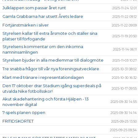
Julklappen som passar året runt
2025-11-24 12:01
Gamla Grabbarna har utsett Årets ledare
2025-11-22 09:12
Förtjänstmärken i silver
2025-11-22 09:09
Styrelsen kallar till extra årsmöte och ställer sina
2025-11-19 20:50
platser till förfogande
Styrelsens kommentar om den inkomna
2025-11-14 06:11
namninsamlingen
Styrelsen bjuder in alla medlemmar till dialogmöte
2025-11-03 10:27
Tre snabba frågor till vår nya föreningsutvecklare
2025-10-31 08:02
Klart med tränare i representationslagen
2025-10-30 16:32
Den 17 oktober drar Stadium igång superdeals på
2025-10-17 09:55
utvalda Nike fotbollsskor!
Akut skadehantering och första Hjälpen - 13
2025-09-30 14:55
november digital
7-spels planen öppen
2025-09-30 14:14
FRITIDSKORTET
2025-09-25 13:50
2025-09-25 09:34