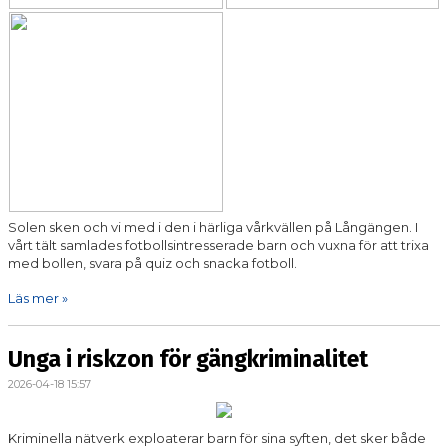
Solen sken och vi med i den i härliga vårkvällen på Långängen. I
vårt tält samlades fotbollsintresserade barn och vuxna för att trixa
med bollen, svara på quiz och snacka fotboll.
Läs mer »
Unga i riskzon för gängkriminalitet
2026-04-18 15:57
Kriminella nätverk exploaterar barn för sina syften, det sker både