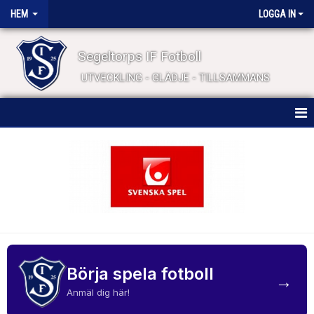
HEM
LOGGA IN
Segeltorps IF Fotboll
UTVECKLING - GLÄDJE - TILLSAMMANS
HEM
NYHETER
FÖRENINGSINFO
BÖRJA SPELA FOTBOLL
KALENDER
Börja spela fotboll
→
Anmäl dig här!
MATCHER