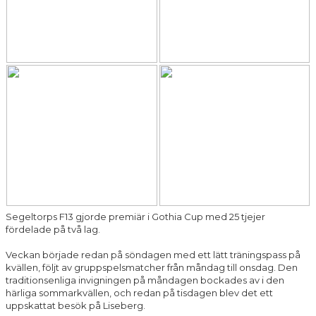
Segeltorps F13 gjorde premiär i Gothia Cup med 25 tjejer
fördelade på två lag.
Veckan började redan på söndagen med ett lätt träningspass på
kvällen, följt av gruppspelsmatcher från måndag till onsdag. Den
traditionsenliga invigningen på måndagen bockades av i den
härliga sommarkvällen, och redan på tisdagen blev det ett
uppskattat besök på Liseberg.