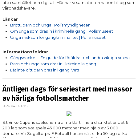
ute i samhället och digitalt. Här har vi samlat information till dig som
vårdnadshavare.
Länkar
Brott, barn och unga | Polismyndigheten
Om unga som dras in i kriminella gäng | Polismuseet
Unga i riskzon för gängkriminalitet | Polismuseet
Informationsfoldrar
Gängsnacket - En guide för föräldrar och andra viktiga vuxna
Barn och unga som dras in i kriminella gäng
Låt inte ditt barn dras in i gänglivet!
Äntligen dags för seriestart med massor
av härliga fotbollsmatcher
2026-04-02 09:52
S:t Eriks-Cupens spelschema är nu klart. I hela distriktet är det 6
200 lag som ska spela 45 000 matcher med hjälp av 3 000
domare. Vi i Segeltorps IF Fotboll har anmält cirka 50 lag i olika