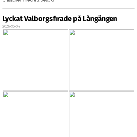
Glassbilen med ett besök!
Lyckat Valborgsfirade på Långängen
2026-05-04