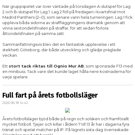
När gruppspelet var över väntade på torsdagen A-slutspel för Lag
2 och B-slutspel för Lag 1. Lag 2 föll på fredagen i kvartsfinal mot
Madrid Panthers (2–0), som senare vann hela turneringen. Lag 1 fick
uppleva båda sidorna av straffläggningens dramatik genom att
vinna sextondelsfinalen på straffar, för att sedan förlora
åttondelsfinalen på samma sätt.
Sammanfattningsvis blev det en fantastisk upplevelse i ett
stekhett Göteborg, där både utveckling och glädje präglade
veckan.
Ett
stort tack riktas till Ognio Mur AB
, som sponsrade F13 med
en minibuss. Tack vare det kunde laget hålla nere kostnaderna för
varje spelare.
Full fart på årets fotbollsläger
2026-06-18 14:42
Årets fotbollsläger bjöd både på regn och solsken och framförallt
mycket fotboll. Tjejer och killar i åldern 7 till 13 år har i dagarna fyra
tränat och spelat matcher på IP. På lägrets sista dag överraskade