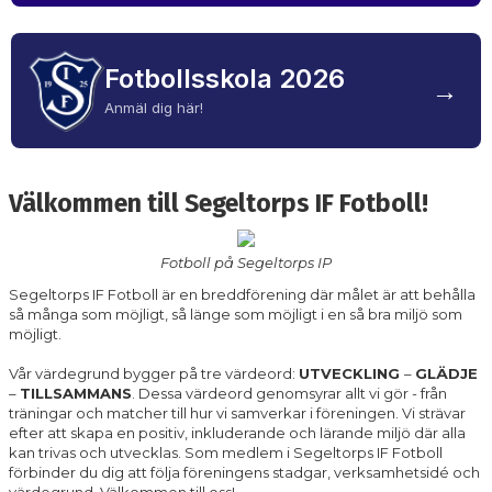
FOTBOLLSHJÄLPEN
HANDLA & STÖTTA FÖRENINGEN
Fotbollsskola 2026
→
Anmäl dig här!
Välkommen till Segeltorps IF Fotboll!
Fotboll på Segeltorps IP
Segeltorps IF Fotboll är en breddförening där målet är att behålla
så många som möjligt, så länge som möjligt i en så bra miljö som
möjligt.
Vår värdegrund bygger på tre värdeord:
UTVECKLING
–
GLÄDJE
–
TILLSAMMANS
. Dessa värdeord genomsyrar allt vi gör - från
träningar och matcher till hur vi samverkar i föreningen. Vi strävar
efter att skapa en positiv, inkluderande och lärande miljö där alla
kan trivas och utvecklas. Som medlem i Segeltorps IF Fotboll
förbinder du dig att följa föreningens stadgar, verksamhetsidé och
värdegrund. Välkommen till oss!