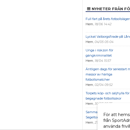
NYHETER FRÅN F
Full fart på årets fotbollsläger
Hem
,
18/06 14:42
Lyckat Valborgsfirade på L
Hem
,
04/05 05-04
Unga i riskzon för
gängkriminalitet
Hem
,
18/04 15:57
Äntligen dags för seriestart 
massor av härliga
fotbollsmatcher
Hem
,
02/04 09:52
Torpets köp- och säljhylla för
begagnade fotbollsskor
Hem
,
30/03 08:35
Sammanfattning av årsmötet
För att hems
Segeltorps IF Fotboll
från SportAd
Hem
,
27/03 08:27
använda frivil