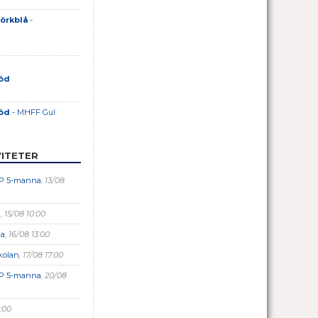
Mörkblå
-
Röd
Röd
- MHFF Gul
ITETER
 IP 5-manna
, 13/08
n
, 15/08 10:00
na
, 16/08 13:00
kolan
, 17/08 17:00
 IP 5-manna
, 20/08
0:00