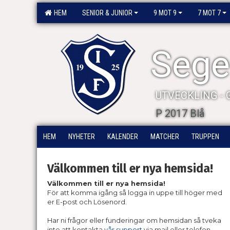
HEM
SENIOR & JUNIOR
9 MOT 9
7 MOT 7
Segel
UTVECKLING -
P 2017 Blå
HEM
NYHETER
KALENDER
MATCHER
TRUPPEN
Välkommen till er nya hemsida!
Välkommen till er nya hemsida!
För att komma igång så logga in uppe till höger med
er E-post och Lösenord.
Har ni frågor eller funderingar om hemsidan så tveka
inte att kontakta
vår support
via mail eller telefon.