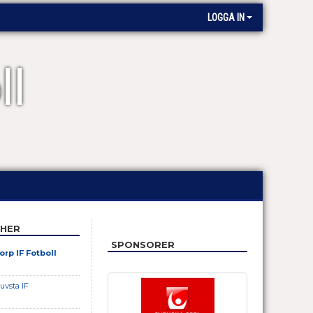
LOGGA IN
ll
HER
SPONSORER
orp IF Fotboll
uvsta IF