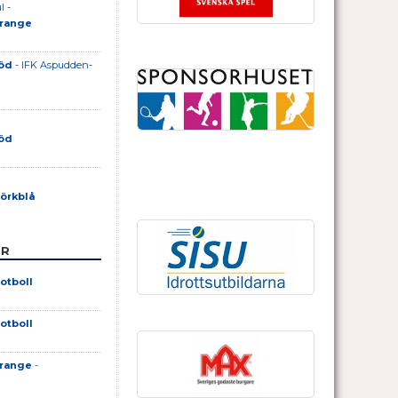
l -
Orange
Röd
- IFK Aspudden-
Röd
Mörkblå
ER
otboll
otboll
Orange
-