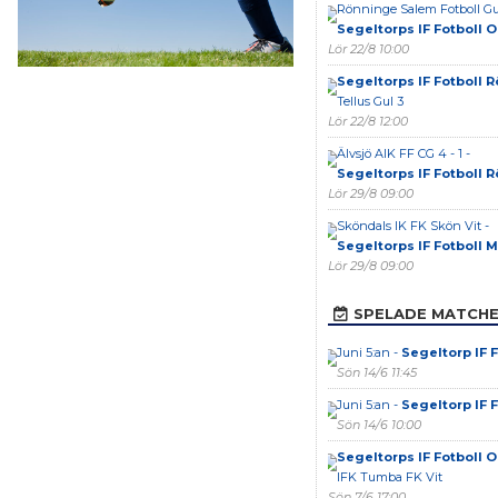
Rönninge Salem Fotboll Gu
Segeltorps IF Fotboll 
Lör 22/8 10:00
Segeltorps IF Fotboll 
Tellus Gul 3
Lör 22/8 12:00
Älvsjö AIK FF CG 4 - 1 -
Segeltorps IF Fotboll 
Lör 29/8 09:00
Sköndals IK FK Skön Vit -
Segeltorps IF Fotboll 
Lör 29/8 09:00
SPELADE MATCH
Juni 5:an -
Segeltorp IF F
Sön 14/6 11:45
Juni 5:an -
Segeltorp IF F
Sön 14/6 10:00
Segeltorps IF Fotboll 
IFK Tumba FK Vit
Sön 7/6 17:00