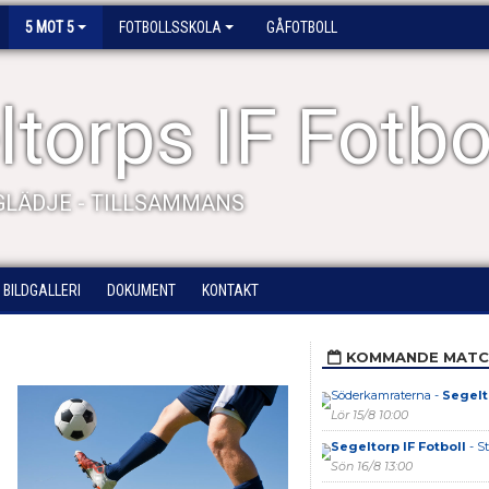
5 MOT 5
FOTBOLLSSKOLA
GÅFOTBOLL
torps IF Fotbo
 GLÄDJE - TILLSAMMANS
BILDGALLERI
DOKUMENT
KONTAKT
KOMMANDE MATC
Söderkamraterna -
Segelt
Lör 15/8 10:00
Segeltorp IF Fotboll
- St
Sön 16/8 13:00