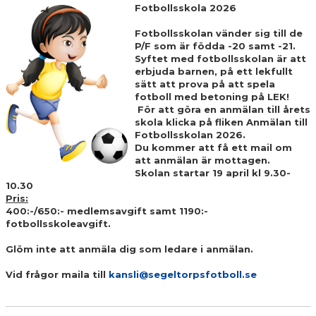
DOKUMENT
Fotbollsskola 2026
Fotbollsskolan vänder sig till de
TRUPPEN
P/F som är födda -20 samt -21.
Syftet med fotbollsskolan är att
KONTAKT
erbjuda barnen, på ett lekfullt
sätt att prova på att spela
fotboll med betoning på LEK!
För att göra en anmälan till årets
skola klicka på fliken Anmälan till
Fotbollsskolan 2026.
Du kommer att få ett mail om
att anmälan är mottagen.
Skolan startar 19 april kl 9.30-
10.30
Pris:
400:-/650:- medlemsavgift samt
1190:-
fotbollsskoleavgift.
Glöm inte att anmäla dig som ledare i anmälan.
Vid frågor maila till
kansli@segeltorpsfotboll.se