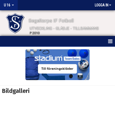
U 16
LOGGA IN
Segeltorps IF Fotboll
UTVECKLING - GLÄDJE - TILLSAMMANS
P 2010
HEM
NYHETER
KALENDER
MATCHER
Bildgalleri
TRUPPEN
BILDGALLERI