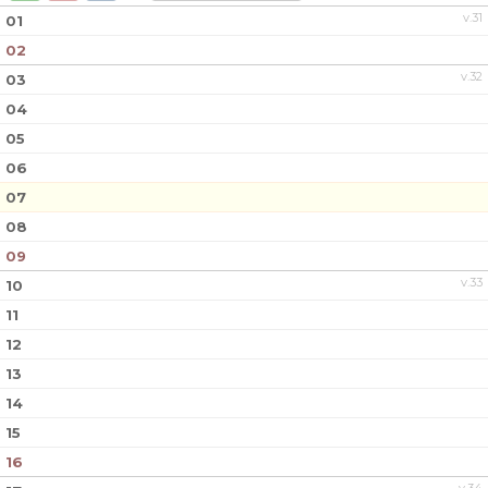
DOKUMENT
v.31
01
02
TRUPPEN
v.32
03
KONTAKT
04
05
06
07
08
09
v.33
10
11
12
13
14
15
16