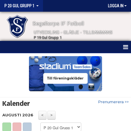
P 20 GUL GRUPP 1
LOGGA IN
Segeltorps IF Fotboll
UTVECKLING - GLÄDJE - TILLSAMMANS
P 19 Gul Grupp 1
HEM
NYHETER
KALENDER
INFORMATION
Kalender
Prenumerera >>
DATUM
AUGUSTI 2026
PLATS KVAR ?