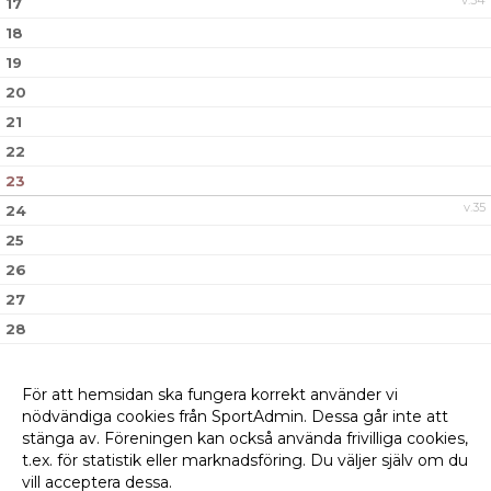
v.34
17
18
19
20
21
22
23
v.35
24
25
26
27
28
29
30
För att hemsidan ska fungera korrekt använder vi
nödvändiga cookies från SportAdmin. Dessa går inte att
v.36
31
stänga av. Föreningen kan också använda frivilliga cookies,
t.ex. för statistik eller marknadsföring. Du väljer själv om du
vill acceptera dessa.