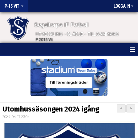
P-15 VIT
LOGGA IN
Segeltorps IF Fotboll
UTVECKLING - GLÄDJE - TILLSAMMANS
P 2015 Vit
HEM
NYHETER
KALENDER
MATCHER
Utomhussäsongen 2024 igång
<
>
TRUPPEN
2024-04-17 23:04
BILDGALLERI