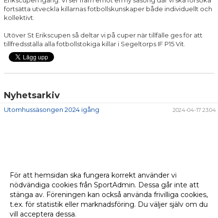
fortsätta utveckla killarnas fotbollskunskaper både individuellt och
kollektivt.
Utöver St Erikscupen så deltar vi på cuper när tillfälle ges för att
tillfredsställa alla fotbollstokiga killar i Segeltorps IF P15 Vit.
Nyhetsarkiv
Utomhussäsongen 2024 igång
2024-04-17 23:04
För att hemsidan ska fungera korrekt använder vi
nödvändiga cookies från SportAdmin. Dessa går inte att
stänga av. Föreningen kan också använda frivilliga cookies,
t.ex. för statistik eller marknadsföring. Du väljer själv om du
vill acceptera dessa.