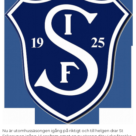
DOKUMENT
KONTAKT
Nu är utomhussäsongen igång på riktigt och till helgen drar St
Erikscupen igång. Vi ser fram emot en ny säsong där vi ska försöka