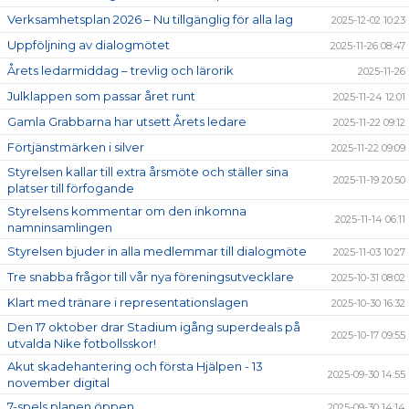
Verksamhetsplan 2026 – Nu tillgänglig för alla lag
2025-12-02 10:23
Uppföljning av dialogmötet
2025-11-26 08:47
Årets ledarmiddag – trevlig och lärorik
2025-11-26
Julklappen som passar året runt
2025-11-24 12:01
Gamla Grabbarna har utsett Årets ledare
2025-11-22 09:12
Förtjänstmärken i silver
2025-11-22 09:09
Styrelsen kallar till extra årsmöte och ställer sina
2025-11-19 20:50
platser till förfogande
Styrelsens kommentar om den inkomna
2025-11-14 06:11
namninsamlingen
Styrelsen bjuder in alla medlemmar till dialogmöte
2025-11-03 10:27
Tre snabba frågor till vår nya föreningsutvecklare
2025-10-31 08:02
Klart med tränare i representationslagen
2025-10-30 16:32
Den 17 oktober drar Stadium igång superdeals på
2025-10-17 09:55
utvalda Nike fotbollsskor!
Akut skadehantering och första Hjälpen - 13
2025-09-30 14:55
november digital
7-spels planen öppen
2025-09-30 14:14