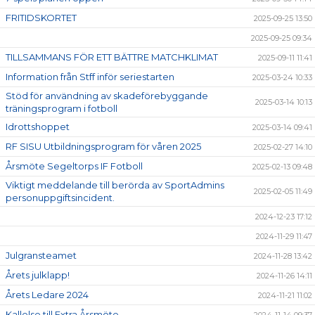
FRITIDSKORTET
2025-09-25 13:50
2025-09-25 09:34
TILLSAMMANS FÖR ETT BÄTTRE MATCHKLIMAT
2025-09-11 11:41
Information från Stff inför seriestarten
2025-03-24 10:33
Stöd för användning av skadeförebyggande
2025-03-14 10:13
träningsprogram i fotboll
Idrottshoppet
2025-03-14 09:41
RF SISU Utbildningsprogram för våren 2025
2025-02-27 14:10
Årsmöte Segeltorps IF Fotboll
2025-02-13 09:48
Viktigt meddelande till berörda av SportAdmins
2025-02-05 11:49
personuppgiftsincident.
2024-12-23 17:12
2024-11-29 11:47
Julgransteamet
2024-11-28 13:42
Årets julklapp!
2024-11-26 14:11
Årets Ledare 2024
2024-11-21 11:02
Kallelse till Extra Årsmöte
2024-11-14 09:37