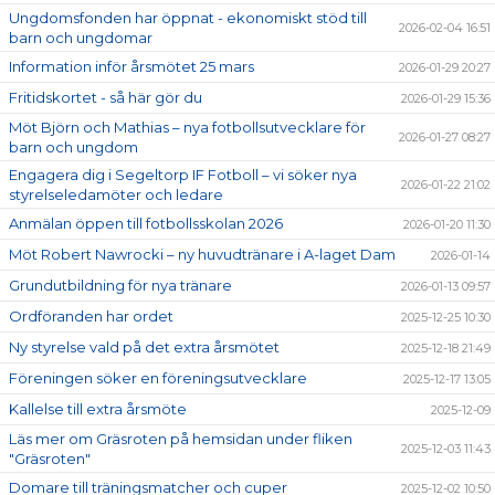
Ungdomsfonden har öppnat - ekonomiskt stöd till
2026-02-04 16:51
barn och ungdomar
Information inför årsmötet 25 mars
2026-01-29 20:27
Fritidskortet - så här gör du
2026-01-29 15:36
Möt Björn och Mathias – nya fotbollsutvecklare för
2026-01-27 08:27
barn och ungdom
Engagera dig i Segeltorp IF Fotboll – vi söker nya
2026-01-22 21:02
styrelseledamöter och ledare
Anmälan öppen till fotbollsskolan 2026
2026-01-20 11:30
Möt Robert Nawrocki – ny huvudtränare i A-laget Dam
2026-01-14
Grundutbildning för nya tränare
2026-01-13 09:57
Ordföranden har ordet
2025-12-25 10:30
Ny styrelse vald på det extra årsmötet
2025-12-18 21:49
Föreningen söker en föreningsutvecklare
2025-12-17 13:05
Kallelse till extra årsmöte
2025-12-09
Läs mer om Gräsroten på hemsidan under fliken
2025-12-03 11:43
"Gräsroten"
Domare till träningsmatcher och cuper
2025-12-02 10:50