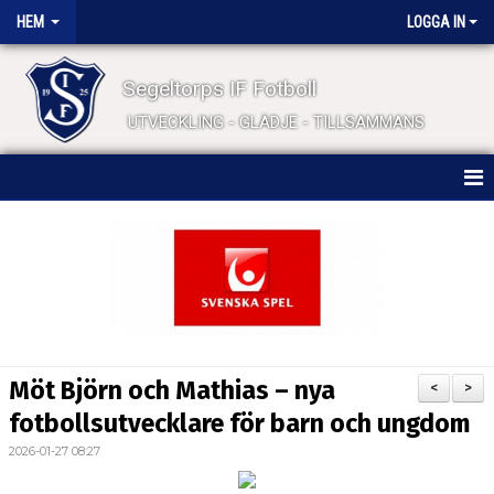
HEM
LOGGA IN
Segeltorps IF Fotboll
UTVECKLING - GLÄDJE - TILLSAMMANS
HEM
NYHETER
FÖRENINGSINFO
NYHETSBREV
Möt Björn och Mathias – nya
<
>
BÖRJA SPELA FOTBOLL
fotbollsutvecklare för barn och ungdom
2026-01-27 08:27
KALENDER