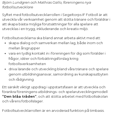
Björn Lundgren och Mathias Gallo, föreningens nya
MATCHER
fotbollsutvecklare
Syftet med fotbollsutvecklarrollen i Segeltorps IF Fotboll är att
FOTBOLLSHJÄLPEN
utveckla vår verksamhet genom att stötta tränare och föräldrar i
att skapa bästa möjliga förutsättningar för alla spelare att
HANDLA & STÖTTA FÖRENINGEN
utvecklas i en trygg, inkluderande och kreativ miljö.
Fotbollsutvecklarna ska bland annat arbeta aktivt med att:
skapa dialog och samverkan mellan lag, både inom och
mellan årsgrupper
vara en tydlig kontakt in i föreningen för dig som förälder i
frågor, idéer och förbättringsförslag kring
fotbollsverksamheten
driva lärande och utveckling bland våra tränare och spelare
genom utbildningsansvar, samordning av kunskapsutbyten
och rådgivning.
Ett särskilt viktigt uppdrag i uppstartsfasen är att utveckla och
förankra föreningens utbildnings- och spelarutvecklingsmodell
”Den blåa tråden”
, och att stötta arbetet med fotbollsskolan
och vårens fotbollsläger.
Fotbollsutvecklarrollen är en arvoderad funktion på timbasis.