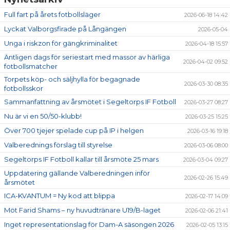
Full fart på årets fotbollsläger
2026-06-18 14:42
Lyckat Valborgsfirade på Långängen
2026-05-04
Unga i riskzon för gängkriminalitet
2026-04-18 15:57
Äntligen dags för seriestart med massor av härliga
2026-04-02 09:52
fotbollsmatcher
Torpets köp- och säljhylla för begagnade
2026-03-30 08:35
fotbollsskor
Sammanfattning av årsmötet i Segeltorps IF Fotboll
2026-03-27 08:27
Nu är vi en 50/50-klubb!
2026-03-25 15:25
Över 700 tjejer spelade cup på IP i helgen
2026-03-16 19:18
Valberednings förslag till styrelse
2026-03-06 08:00
Segeltorps IF Fotboll kallar till årsmöte 25 mars
2026-03-04 09:27
Uppdatering gällande Valberedningen inför
2026-02-26 15:49
årsmötet
ICA-KVANTUM = Ny kod att blippa
2026-02-17 14:09
Möt Farid Shams – ny huvudtränare U19/B-laget
2026-02-06 21:41
Inget representationslag för Dam-A säsongen 2026
2026-02-05 13:15