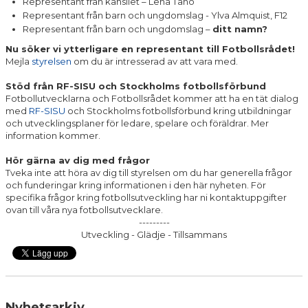
Representant från kansliet – Lena Tano
Representant från barn och ungdomslag - Ylva Almquist, F12
Representant från barn och ungdomslag –
ditt namn?
Nu söker vi ytterligare en representant till Fotbollsrådet!
Mejla
styrelsen
om du är intresserad av att vara med.
Stöd från RF-SISU och Stockholms fotbollsförbund
Fotbollutvecklarna och Fotbollsrådet kommer att ha en tät dialog
med
RF-SISU
och Stockholms fotbollsförbund kring utbildningar
och utvecklingsplaner för ledare, spelare och föräldrar. Mer
information kommer.
Hör gärna av dig med frågor
Tveka inte att höra av dig till styrelsen om du har generella frågor
och funderingar kring informationen i den här nyheten. För
specifika frågor kring fotbollsutveckling har ni kontaktuppgifter
ovan till våra nya fotbollsutvecklare.
---------
Utveckling - Glädje - Tillsammans
Nyhetsarkiv