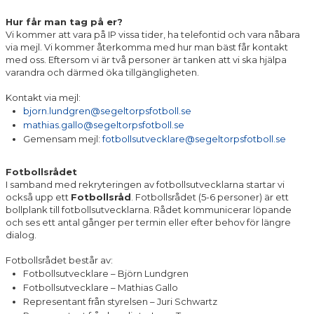
Hur får man tag på er?
Vi kommer att vara på IP vissa tider, ha telefontid och vara nåbara
via mejl. Vi kommer återkomma med hur man bäst får kontakt
med oss. Eftersom vi är två personer är tanken att vi ska hjälpa
varandra och därmed öka tillgängligheten.
Kontakt via mejl:
bjorn.lundgren@segeltorpsfotboll.se
mathias.gallo@segeltorpsfotboll.se
Gemensam mejl:
fotbollsutvecklare@segeltorpsfotboll.se
Fotbollsrådet
I samband med rekryteringen av fotbollsutvecklarna startar vi
också upp ett
Fotbollsråd
. Fotbollsrådet (5-6 personer) är ett
bollplank till fotbollsutvecklarna. Rådet kommunicerar löpande
och ses ett antal gånger per termin eller efter behov för längre
dialog.
Fotbollsrådet består av:
Fotbollsutvecklare – Björn Lundgren
Fotbollsutvecklare – Mathias Gallo
Representant från styrelsen – Juri Schwartz