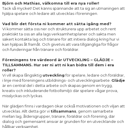
Björn och Mathias, välkomna till era nya roller!
Tack så mycket! Det känns spännande att ta sig an utmaningen att
hjälpa spelare och ledare att utvecklas i föreningen.
Vad blir det första ni kommer att sätta igång med?
Vi kommer sätta oss ner och strukturera upp arbetet och rent
praktiskt ta oss an alla lags verksamhetsplaner och sakta men
säkert kontakta lag och tränare för att initiera dialog kring hur vi
kan hjälpas åt framåt. Och givetvis att vara tillgängliga för frågor
och funderingar från tränare och föräldrar.
Föreningens tre värdeord är UTVECKLING – GLÄDJE –
TILLSAMMANS. Hur ser ni att ni kan bidra till dem i era
roller?
Vi vill skapa långsiktig
utveckling
för spelare, ledare och föräldrar,
i linje med föreningens utbildnings- och utvecklingsarbete.
Glädje
är en central del i detta arbete och skapas genom en trygg,
kreativ och inkluderande fotbollsmiljö där spelare vågar prova,
misslyckas och lyckas.
När glädjen finns i vardagen ökar också motivationen och viljan att
utvecklas. Allt detta gör vi
tillsammans
, genom samarbete
mellan lag, åldersgrupper, tränare, föräldrar och förening, där
dialog och gemensamt ansvar är grunden för en utvecklande och
hållbar verksamhet.