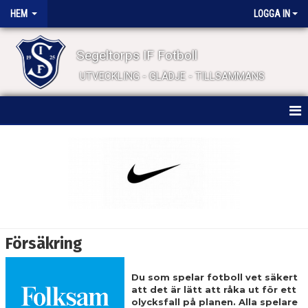
HEM
LOGGA IN
Segeltorps IF Fotboll
UTVECKLING - GLÄDJE - TILLSAMMANS
HEM
NYHETER
FÖRENINGSINFO
HITTA TILL OSS
Försäkring
KONTAKT
Du som spelar fotboll vet säkert
STYRELSEN
att det är lätt att råka ut för ett
olycksfall på planen. Alla spelare