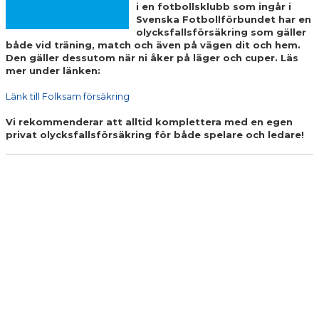
i en fotbollsklubb som ingår i
VÅRA LAG/TRÄNARE
Svenska Fotbollförbundet har en
olycksfallsförsäkring som gäller
AVGIFTER
både vid träning, match och även på vägen dit och hem.
Den gäller dessutom när ni åker på läger och cuper. Läs
mer under länken:
FÖRSÄKRING
Länk till Folksam försäkring
POLICYDOKUMENT
Vi rekommenderar att alltid komplettera med en egen
HANDBÖCKER
privat olycksfallsförsäkring för både spelare och ledare!
CAFÉ BOLLEN
LEDARINFO
DOKUMENT
FOTBOLLSUTVECKLING
GDPR
BÖRJA SPELA FOTBOLL