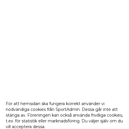
KALENDER
MATCHER
FOTBOLLSHJÄLPEN
HANDLA & STÖTTA FÖRENINGEN
För att hemsidan ska fungera korrekt använder vi
nödvändiga cookies från SportAdmin. Dessa går inte att
stänga av. Föreningen kan också använda frivilliga cookies,
t.ex. för statistik eller marknadsföring. Du väljer själv om du
vill acceptera dessa.