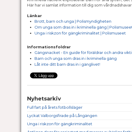
Här har vi samlat information till dig som vårdnadshavar
Länkar
Brott, barn och unga | Polismyndigheten
Om unga som dras in i kriminella gäng | Polismusee
Unga i riskzon för gängkriminalitet | Polismuseet
Informationsfoldrar
Gängsnacket - En guide för föräldrar och andra vikt
Barn och unga som dras in i kriminella gäng
Låt inte ditt barn dras in i gänglivet!
Nyhetsarkiv
Full fart på årets fotbollsläger
Lyckat Valborgsfirade på Långängen
Unga i riskzon för gängkriminalitet
Äntligen dags för seriestart med massor av härliga fot