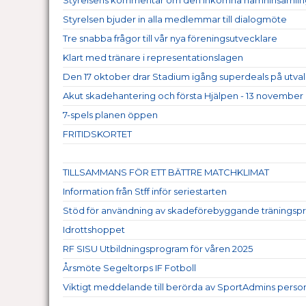
Styrelsen bjuder in alla medlemmar till dialogmöte
Tre snabba frågor till vår nya föreningsutvecklare
Klart med tränare i representationslagen
Den 17 oktober drar Stadium igång superdeals på utvald
Akut skadehantering och första Hjälpen - 13 november d
7-spels planen öppen
FRITIDSKORTET
TILLSAMMANS FÖR ETT BÄTTRE MATCHKLIMAT
Information från Stff inför seriestarten
Stöd för användning av skadeförebyggande träningspro
Idrottshoppet
RF SISU Utbildningsprogram för våren 2025
Årsmöte Segeltorps IF Fotboll
Viktigt meddelande till berörda av SportAdmins person