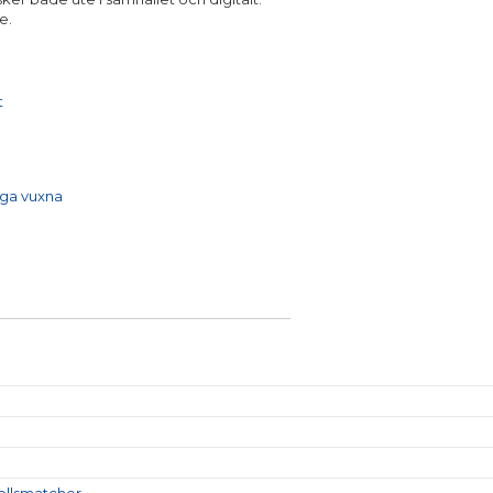
e.
t
iga vuxna
bollsmatcher