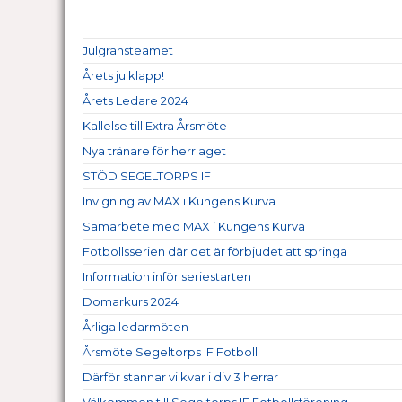
Julgransteamet
Årets julklapp!
Årets Ledare 2024
Kallelse till Extra Årsmöte
Nya tränare för herrlaget
STÖD SEGELTORPS IF
Invigning av MAX i Kungens Kurva
Samarbete med MAX i Kungens Kurva
Fotbollsserien där det är förbjudet att springa
Information inför seriestarten
Domarkurs 2024
Årliga ledarmöten
Årsmöte Segeltorps IF Fotboll
Därför stannar vi kvar i div 3 herrar
Välkommen till Segeltorps IF Fotbollsförening