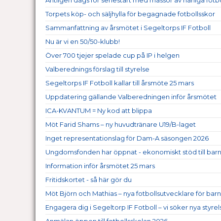
Torpets köp- och säljhylla för begagnade fotbollsskor
Sammanfattning av årsmötet i Segeltorps IF Fotboll
Nu är vi en 50/50-klubb!
Över 700 tjejer spelade cup på IP i helgen
Valberednings förslag till styrelse
Segeltorps IF Fotboll kallar till årsmöte 25 mars
Uppdatering gällande Valberedningen inför årsmötet
ICA-KVANTUM = Ny kod att blippa
Möt Farid Shams – ny huvudtränare U19/B-laget
Inget representationslag för Dam-A säsongen 2026
Ungdomsfonden har öppnat - ekonomiskt stöd till ba
Information inför årsmötet 25 mars
Fritidskortet - så här gör du
Möt Björn och Mathias – nya fotbollsutvecklare för ba
Engagera dig i Segeltorp IF Fotboll – vi söker nya sty
Anmälan öppen till fotbollsskolan 2026