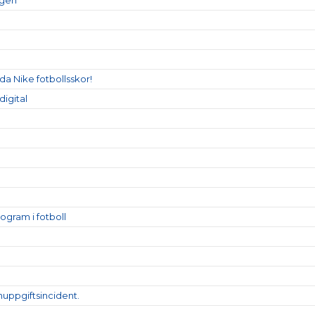
a Nike fotbollsskor!
igital
gram i fotboll
uppgiftsincident.