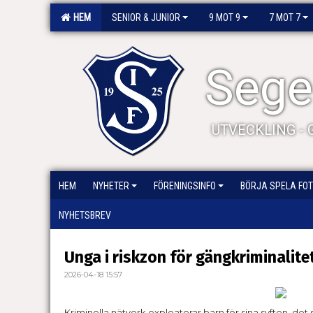
HEM
SENIOR & JUNIOR
9 MOT 9
7 MOT 7
Segel
UTVECKLING -
HEM
NYHETER
FÖRENINGSINFO
BÖRJA SPELA FOT
NYHETSBREV
Unga i riskzon för gängkriminalite
2026-04-18 15:57
Kriminella nätverk exploaterar barn för sina syften, det 