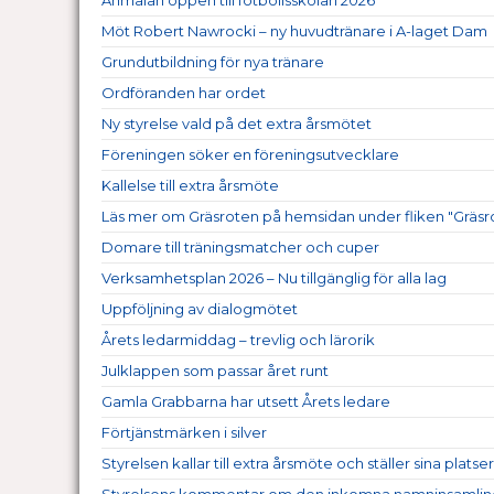
Möt Robert Nawrocki – ny huvudtränare i A-laget Dam
Grundutbildning för nya tränare
Ordföranden har ordet
Ny styrelse vald på det extra årsmötet
Föreningen söker en föreningsutvecklare
Kallelse till extra årsmöte
Läs mer om Gräsroten på hemsidan under fliken "Gräsr
Domare till träningsmatcher och cuper
Verksamhetsplan 2026 – Nu tillgänglig för alla lag
Uppföljning av dialogmötet
Årets ledarmiddag – trevlig och lärorik
Julklappen som passar året runt
Gamla Grabbarna har utsett Årets ledare
Förtjänstmärken i silver
Styrelsen kallar till extra årsmöte och ställer sina platser
Styrelsens kommentar om den inkomna namninsamli