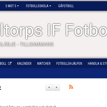
5 MOT 5
FOTBOLLSSKOLA
GÅFOTBOLL
torps IF Fotbo
 GLÄDJE - TILLSAMMANS
BOLL
KALENDER
MATCHER
FOTBOLLSHJÄLPEN
HANDLA & ST
t
<
>
sker både ute i samhället och digitalt.