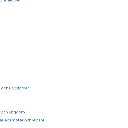
rn och ungdomar
rn och ungdom
relseledamöter och ledare